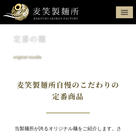
製麺へのこだわり
定番商品
オーダーメード
製麺所について
配達・配送エリア
お問い合わせ
定番の麺
original noodle
麦笑製麺所自慢のこだわりの
定番商品
当製麺所が誇るオリジナル麺をご紹介します。さ