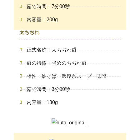
茹で時間：7分00秒
内容量：200g
太ちぢれ
正式名称：太ちぢれ麺
麺の特徴：強めのちぢれ麺
相性：油そば・濃厚系スープ・味噌
茹で時間：3分00秒
内容量：130g