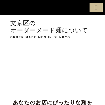
製麺へのこだわり
定番商品
オーダーメード
製麺所について
配達・配送エリア
お問い合わせ
文京区の
オーダーメード麺について
ORDER MADE MEN IN BUNKYO
あなたのお店にぴったりな麺を