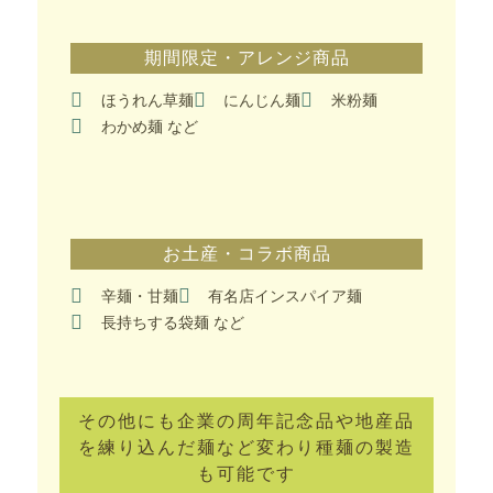
期間限定・アレンジ商品
ほうれん草麺
にんじん麺
米粉麺
わかめ麺 など
お土産・コラボ商品
辛麺・甘麺
有名店インスパイア麺
長持ちする袋麺 など
その他にも企業の周年記念品や地産品
を練り込んだ麺など変わり種麺の製造
も可能です