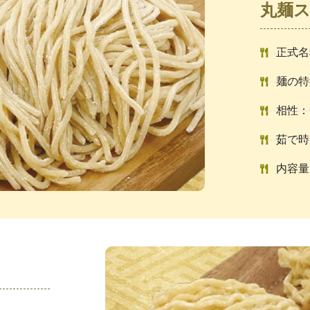
丸麺
正式名
麺の特
相性：
茹で時
内容量