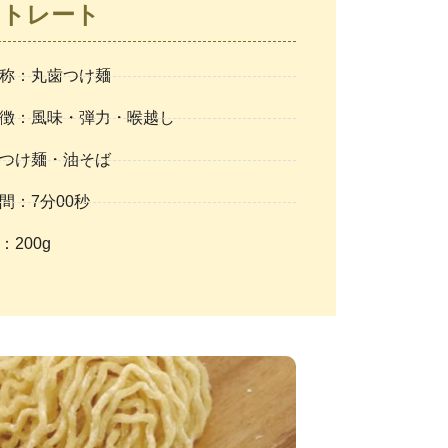
ストレート
称：丸歯つけ麺
徴：風味・弾力・喉越し
つけ麺・油そば
間：7分00秒
：200g