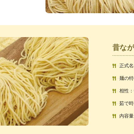
昔な
正式名
麺の特
相性：
茹で時
内容量