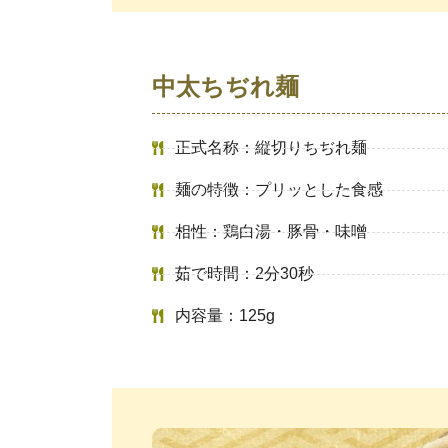
中太ちぢれ麺
正式名称：縦切りちぢれ麺
麺の特徴：プリッとした食感
相性：鶏白湯・豚骨・味噌
茹で時間：2分30秒
内容量：125g