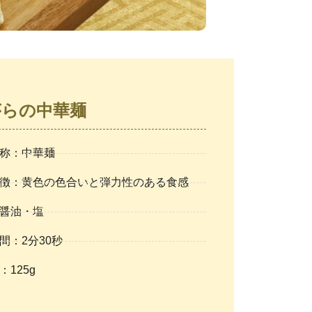
がらの中華麺
称：中華麺
徴：黄色の色合いと弾力性のある食感
醤油・塩
間：2分30秒
：125g