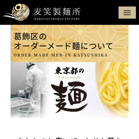
製麺へのこだわり
定番商品
オーダーメード
製麺所について
配達・配送エリア
お問い合わせ
葛飾区の
オーダーメード麺について
ORDER MADE MEN IN KATSUSHIKA