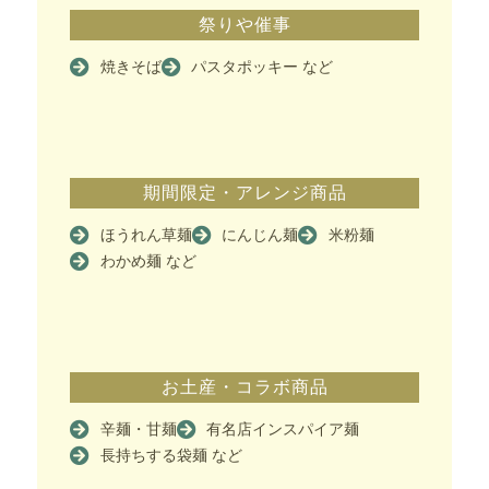
祭りや催事
焼きそば
パスタポッキー など
期間限定・アレンジ商品
ほうれん草麺
にんじん麺
米粉麺
わかめ麺 など
お土産・コラボ商品
辛麺・甘麺
有名店インスパイア麺
長持ちする袋麺 など