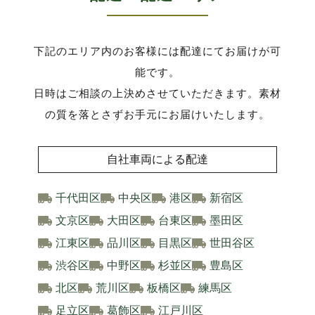
下記のエリア内のお客様には配達にてお届けが可
能です。
日時はご相談の上決めさせていただきます。素材
の質を落とさずお手元にお届けいたします。
自社車両による配達
千代田区
中央区
港区
新宿区
文京区
大田区
台東区
墨田区
江東区
品川区
目黒区
世田谷区
渋谷区
中野区
杉並区
豊島区
北区
荒川区
板橋区
練馬区
足立区
葛飾区
江戸川区