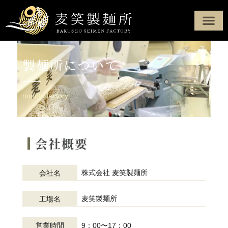
製麺へのこだわり
定番商品
オーダーメード
製麺所について
配達・配送エリア
お問い合わせ
製麺所について
noodle factory
会社概要
株式会社 麦笑製麺所
会社名
麦笑製麺所
工場名
9：00〜17：00
営業時間