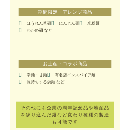
期間限定・アレンジ商品
ほうれん草麺
にんじん麺
米粉麺
わかめ麺 など
お土産・コラボ商品
辛麺・甘麺
有名店インスパイア麺
長持ちする袋麺 など
その他にも企業の周年記念品や地産品
を練り込んだ麺など変わり種麺の製造
も可能です