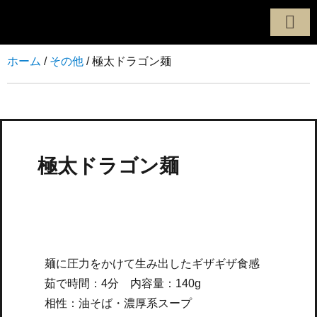
製麺へのこだわり
定番商品
オーダーメード
製麺所について
配達・配送エリア
お問い合わせ
ホーム
/
その他
/ 極太ドラゴン麺
極太ドラゴン麺
麺に圧力をかけて生み出したギザギザ食感
茹で時間：4分 内容量：140g
相性：油そば・濃厚系スープ